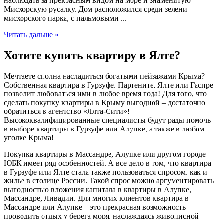
наблюдать за прекрасным видом на море и знаменитую
Мисхорскую русалку. Дом расположился среди зелени
мисхорского парка, с пальмовыми ...
Читать дальше »
Хотите купить квартиру в Ялте?
Мечтаете сполна насладиться богатыми пейзажами Крыма?
Собственная квартира в Гурзуфе, Партените, Ялте или Гаспре
позволит любоваться ими в любое время года! Для того, что
сделать покупку квартиры в Крыму выгодной – достаточно
обратиться в агентство «Ялта-Сити»!
Высококвалифицированные специалисты будут рады помочь
в выборе квартиры в Гурзуфе или Алупке, а также в любом
уголке Крыма!
Покупка квартиры в Массандре, Алупке или другом городе
ЮБК имеет ряд особенностей. А все дело в том, что квартира
в Гурзуфе или Ялте стала также пользоваться спросом, как и
жилье в столице России. Такой спрос можно аргументировать
выгодностью вложения капитала в квартиры в Алупке,
Массандре, Ливадии. Для многих клиентов квартира в
Массандре или Алупке – это прекрасная возможность
проводить отдых у берега моря, наслаждаясь живописной