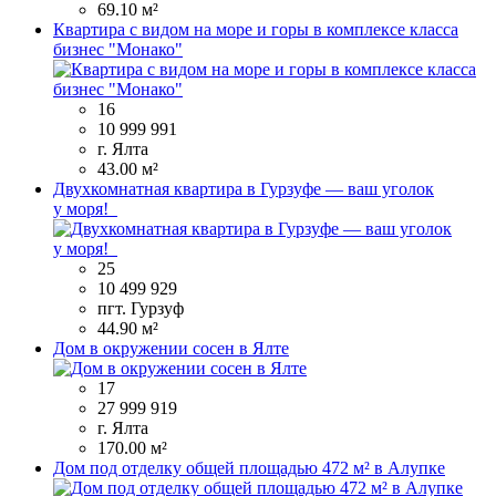
69.10 м²
Квартира с видом на море и горы в комплексе класса
бизнес "Монако"
16
10 999 991
г. Ялта
43.00 м²
Двухкомнатная квартира в Гурзуфе — ваш уголок
у моря!
25
10 499 929
пгт. Гурзуф
44.90 м²
Дом в окружении сосен в Ялте
17
27 999 919
г. Ялта
170.00 м²
Дом под отделку общей площадью 472 м² в Алупке