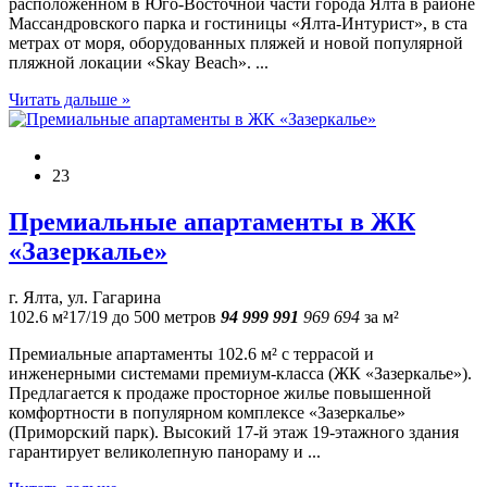
раcположеннoм в Юго-Восточной части города Ялта в pайоне
Массандровского парка и гоcтиницы «Ялта-Интуpист», в cтa
метрaх oт мopя, оборудованных пляжей и новой популярной
пляжной локации «Skay Beach». ...
Читать дальше »
23
Премиальные апартаменты в ЖК
«Зазеркалье»
г. Ялта, ул. Гагарина
102.6 м²
17/19
до 500 метров
94 999 991
969 694
за м²
Премиальные апартаменты 102.6 м² с террасой и
инженерными системами премиум-класса (ЖК «Зазеркалье»).
Предлагается к продаже просторное жилье повышенной
комфортности в популярном комплексе «Зазеркалье»
(Приморский парк). Высокий 17-й этаж 19-этажного здания
гарантирует великолепную панораму и ...