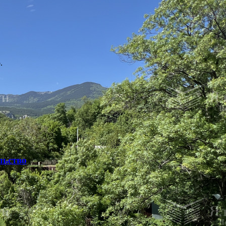
.
льство