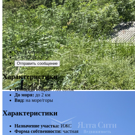
Ольга Остапенко
+7 978 794 62 72
Отправить сообщение
Характеристики
Площадь общая:
7.00 соток
До моря:
до 2 км
Вид:
на море/горы
Характеристики
Назначение участка:
ИЖС
Форма собтвенности:
частная