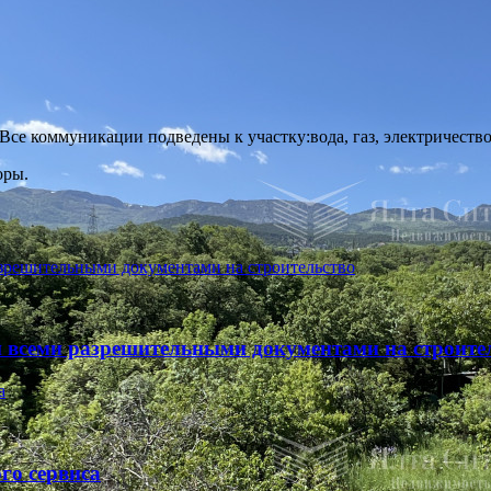
Все коммуникации подведены к участку:вода, газ, электричество
оры.
 и всеми разрешительными документами на строите
го сервиса