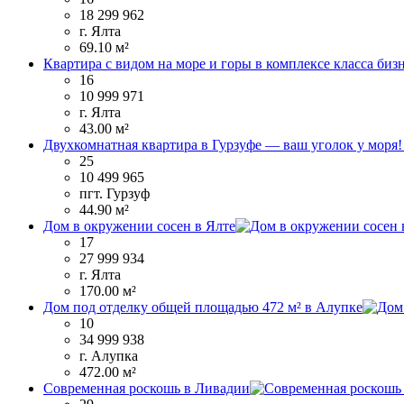
18 299 962
г. Ялта
69.10 м²
Квартира с видом на море и горы в комплексе класса биз
16
10 999 971
г. Ялта
43.00 м²
Двухкомнатная квартира в Гурзуфе — ваш уголок у моря
25
10 499 965
пгт. Гурзуф
44.90 м²
Дом в окружении сосен в Ялте
17
27 999 934
г. Ялта
170.00 м²
Дом под отделку общей площадью 472 м² в Алупке
10
34 999 938
г. Алупка
472.00 м²
Современная роскошь в Ливадии