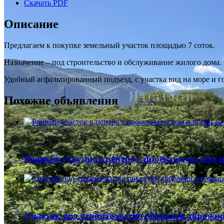
Скачать PDF
Описание
Предлагаем к покупке земельный участок площадью 7 соток.
Назначение – под строительство и обслуживание жилого дома. 
Удобный асфальтированный подъезд, с участка вид на море и г
Похожие объявления
20
Ровный участок в центре с проектом на дом
8
Участок под строительство объектов дорожно