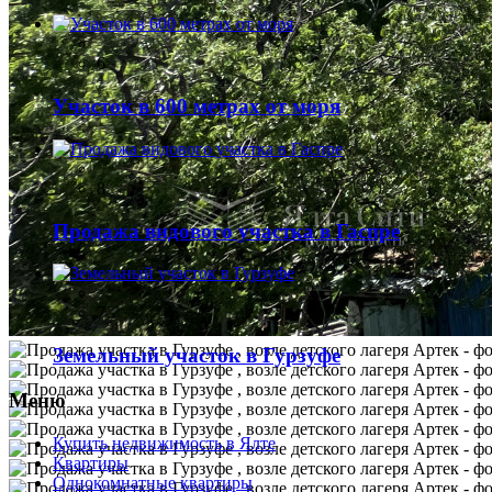
6
Участок в 600 метрах от моря
8
Продажа видового участка в Гаспре
7
Земельный участок в Гурзуфе
Меню
Купить недвижимость в Ялте
Квартиры
Однокомнатные квартиры