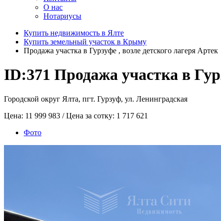
О нас
Нотариусы
Купить недвижимость в Ялте
Купить земельный участок в Крыму
Продажа участка в Гурзуфе , возле детского лагеря Артек
ID:371
Продажа участка в Гурз
Городской округ Ялта, пгт. Гурзуф, ул. Ленинградская
Цена:
11 999 983
/ Цена за сотку:
1 717 621
Фото