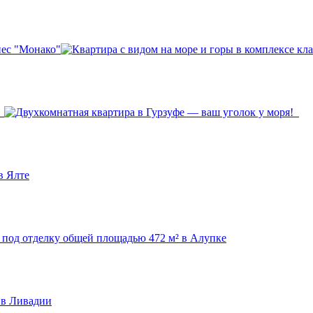
нес "Монако"
!