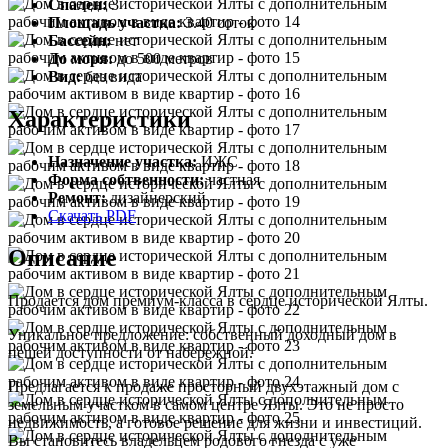
Спален:
3
Площадь участка:
3.40 соток
Бассейн:
нет
До моря:
до 500 метров
Вид:
без вида
Характеристики
Назначение участка:
ИЖС
Форма собтвенности:
частная
Ремонт:
дизайнерский
Скачать PDF
Описание
Продается дом премиум-класса в сердце исторической Ялты.
Уникальное предложение: собственный доходный дом в
пешей доступности от набережной.
Предлагается к продаже просторный двухэтажный дом с
земельным участком в самом центре Ялты. Это не просто
недвижимость, а готовое решение для жизни и инвестиций.
Вы становитесь владельцем родового гнезда с уже