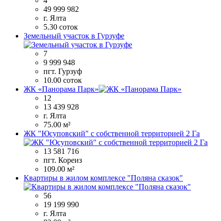
4
49 999 982
г. Ялта
5.30 соток
Земельный участок в Гурзуфе
7
9 999 948
пгт. Гурзуф
10.00 соток
ЖК «Панорама Парк»
12
13 439 928
г. Ялта
75.00 м²
ЖК "Юсуповский" с собственной территорией 2 Га
13 581 716
пгт. Кореиз
109.00 м²
Квартиры в жилом комплексе "Поляна сказок"
56
19 199 990
г. Ялта