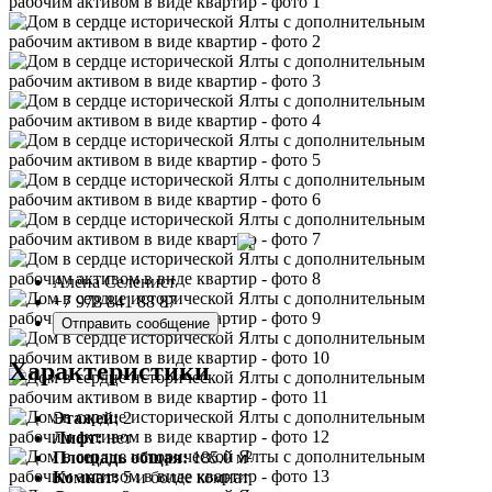
Алёна Селенист
+7 978 841 88 87
Отправить сообщение
Характеристики
Этажей:
2
Лифт:
нет
Площадь общая:
185.0 м²
Комнат:
5 и более комнат