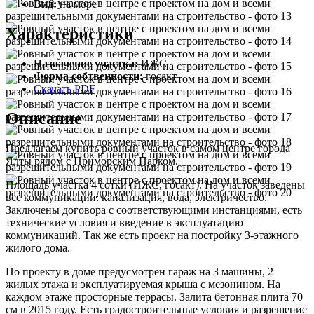
Вид:
на море
Характеристики
Назначение участка:
ИЖС
Форма собтвенности:
госакт
Скачать PDF
Описание
Предлагаем купить ровный участок в самом центре города
Ялты рядом с Приморским Парком.
Площадь участка 4 сотки (ИЖС, госакт). На участок заведены
все коммуникации: канализация, вода, электричество.
Заключены договора с соответствующими инстанциями, есть
технические условия и введение в эксплуатацию
коммуникаций. Так же есть проект на постройку 3-этажного
жилого дома.
По проекту в доме предусмотрен гараж на 3 машины, 2
жилых этажа и эксплуатируемая крыша с мезонином. На
каждом этаже просторные террасы. Залита бетонная плита 70
см в 2015 году. Есть градостроительные условия и разрешение