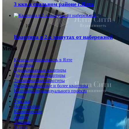
3 ккв в спальном районе г.Ялта
10
Квартира в 2-х минутах от набережной
Меню
Купить недвижимость в Ялте
Квартиры
Однокомнатные квартиры
Двухкомнатные квартиры
Трехкомнатные квартиры
Четырехкомнатные и более квартиры
Квартиры индивидуального проекта
Дома
Участки
Новостройки
Коммерческие
Аренда
Элитная
Услуги