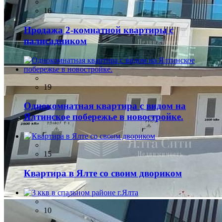
16
Продажа 2-комнатной квартиры с
палисадником
19
Однокомнатная квартира с видом на
Ялтинское побережье в новостройке.
15
Квартира в Ялте со своим двориком
10