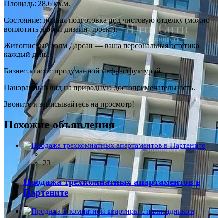
Площадь: 28.6 кв.м.
Состояние: полная подготовка под чистовую отделку (можно
воплотить любой дизайн-проект).
Живописный холм Дарсан — ваша персональная эстетика
каждый день.
Бизнес-класс с продуманной инфраструктурой.
Панорамный вид на природную достопримечательность.
Звоните и записывайтесь на просмотр!
Похожие объявления
23
Продажа трехкомнатных апартаментов в
Партените