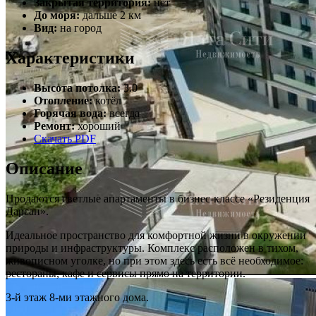
Закрытая территория:
нет
До моря:
дальше 2 км
Вид:
на город
Характеристики
Высота потолка:
3.0
Отопление:
котёл
Горячая вода:
всегда
Ремонт:
хороший
Скачать PDF
Описание
Продаются светлые апартаменты в бизнес-классе «Резиденция
Дарсан».
Идеальное пространство для комфортной жизни в окружении
природы и инфраструктуры. Комплекс расположен в тихом,
живописном уголке, но при этом здесь есть всё необходимое:
рестораны, кафе и сервисы прямо на территории.
3-й этаж 8-ми этажного дома.