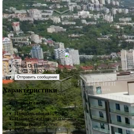
Ольга Остапенко
+7 978 794 62 72
Отправить сообщение
Характеристики
Этаж/Этажей:
3/8
Лифт:
нет
Площадь общая:
28.6 м²
Площадь жилая:
20.0 м²
Комнат:
инд. проект
Спален:
1