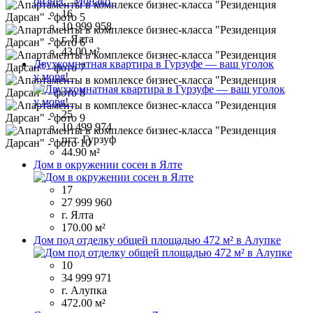
16
10 999 958
г. Ялта
43.00 м²
Двухкомнатная квартира в Гурзуфе — ваш уголок
у моря!
25
10 499 974
пгт. Гурзуф
44.90 м²
Дом в окружении сосен в Ялте
17
27 999 960
г. Ялта
170.00 м²
Дом под отделку общей площадью 472 м² в Алупке
10
34 999 971
г. Алупка
472.00 м²