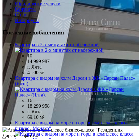
Юридические услуги
Контакты
О нас
Нотариусы
Последние добавления
Квартира в 2-х минутах от набережной
10
14 999 987
г. Ялта
41.00 м²
Квартира с видом на холм Дарсан в ЖК «Дарсан Палас»
(Ялта).
16
18 299 958
г. Ялта
69.10 м²
Квартира с видом на море и горы в комплексе класса
бизнес "Монако"