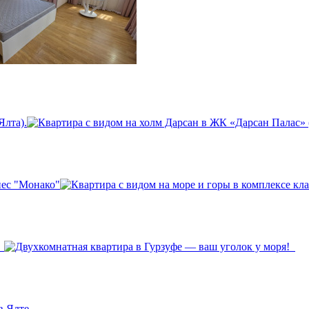
Ялта).
нес "Монако"
!