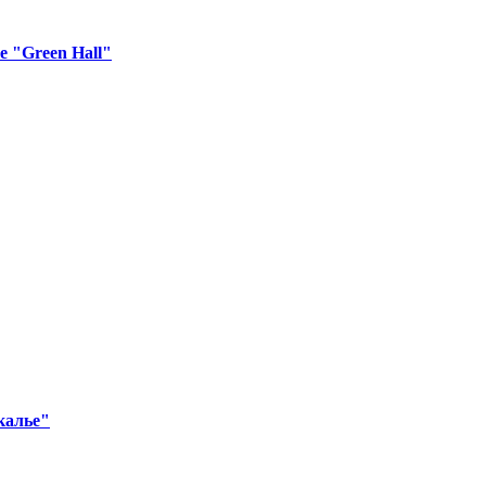
е "Green Hall"
калье"