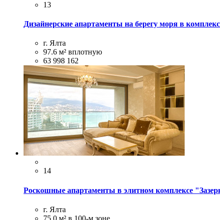
13
Дизайнерские апартаменты на берегу моря в комплекс
г. Ялта
97.6 м²
вплотную
63 998 162
14
Роскошные апартаменты в элитном комплексе "Зазер
г. Ялта
75.0 м²
в 100-м зоне