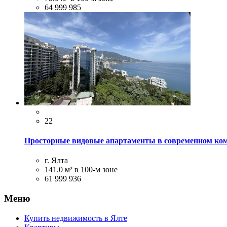
64 999 985
22
Просторные видовые апартаменты в современном ком
г. Ялта
141.0 м²
в 100-м зоне
61 999 936
Меню
Купить недвижимость в Ялте