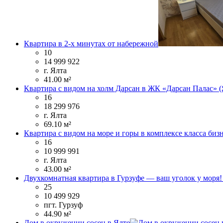
Квартира в 2-х минутах от набережной
10
14 999 922
г. Ялта
41.00 м²
Квартира с видом на холм Дарсан в ЖК «Дарсан Палас» (
16
18 299 976
г. Ялта
69.10 м²
Квартира с видом на море и горы в комплексе класса биз
16
10 999 991
г. Ялта
43.00 м²
Двухкомнатная квартира в Гурзуфе — ваш уголок у моря
25
10 499 929
пгт. Гурзуф
44.90 м²
Дом в окружении сосен в Ялте