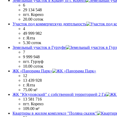
Земельный участок в Крыму пгт. Кореиз
6
29 134 548
пгт. Кореиз
20.00 соток
Участок под коммерческую деятельность
4
49 999 982
г. Ялта
5.30 соток
Земельный участок в Гурзуфе
7
9 999 948
пгт. Гурзуф
10.00 соток
ЖК «Панорама Парк»
12
13 439 928
г. Ялта
75.00 м²
ЖК "Юсуповский" с собственной территорией 2 Га
13 581 716
пгт. Кореиз
109.00 м²
Квартиры в жилом комплексе "Поляна сказок"