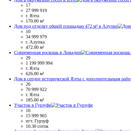
17
27 999 919
г. Ялта
170.00 м²
Дом под отделку общей площадью 472 м² в Алупке
10
34 999 979
г. Алупка
472.00 м²
Современная роскошь в Ливадии
29
1 199 999 994
г. Ялта
626.00 м²
Дом в сердце исторической Ялты с дополнительным рабо
26
70 999 922
г. Ялта
185.00 м²
Участок в Гурзуфе
16
15 999 965
пгт. Гурзуф
10.30 соток