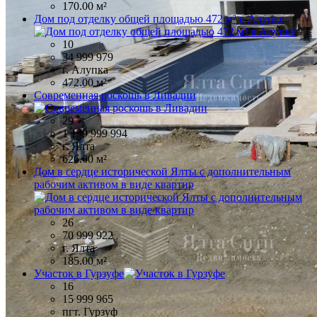
170.00 м²
Дом под отделку общей площадью 472 м² в Алупке
10
34 999 979
г. Алупка
472.00 м²
Современная роскошь в Ливадии
29
1 199 999 994
г. Ялта
626.00 м²
Дом в сердце исторической Ялты с дополнительным
рабочим активом в виде квартир
26
70 999 922
г. Ялта
185.00 м²
Участок в Гурзуфе
16
15 999 965
пгт. Гурзуф