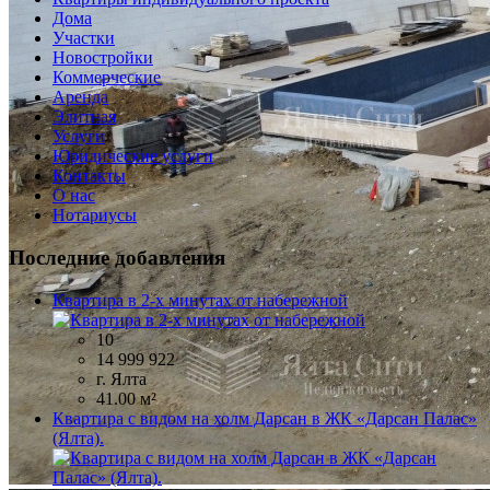
Дома
Участки
Новостройки
Коммерческие
Аренда
Элитная
Услуги
Юридические услуги
Контакты
О нас
Нотариусы
Последние добавления
Квартира в 2-х минутах от набережной
10
14 999 922
г. Ялта
41.00 м²
Квартира с видом на холм Дарсан в ЖК «Дарсан Палас»
(Ялта).