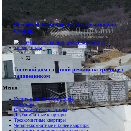
29
Семейная резиденция в элитном поселке
Сосняк
52
Гостевой дом с горной речкой на границе с
заповедником
Меню
Купить недвижимость в Ялте
Квартиры
Однокомнатные квартиры
Двухкомнатные квартиры
Трехкомнатные квартиры
Четырехкомнатные и более квартиры
Квартиры индивидуального проекта