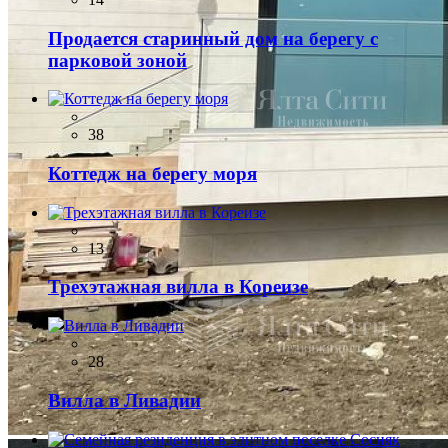
Продается старинный дом на берегу с
парковой зоной
38
Коттедж на берегу моря
13
Трехэтажная вилла в Кореизе
28
Вилла в Ливадии