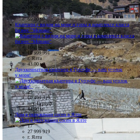
16
18 299 976
г. Ялта
69.10 м²
Квартира с видом на море и горы в комплексе класса
бизнес "Монако"
16
10 999 991
г. Ялта
43.00 м²
Двухкомнатная квартира в Гурзуфе — ваш уголок
у моря!
25
10 499 929
пгт. Гурзуф
44.90 м²
Дом в окружении сосен в Ялте
17
27 999 919
г. Ялта