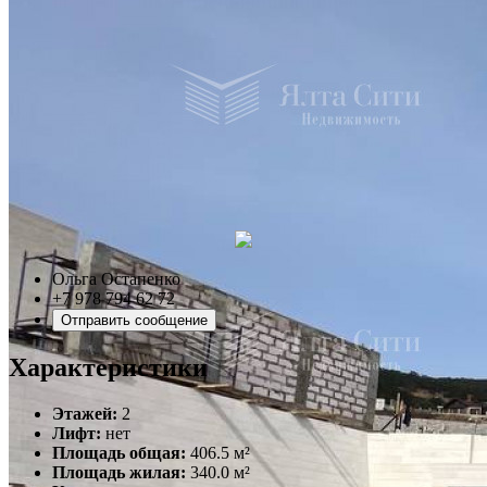
Ольга Остапенко
+7 978 794 62 72
Отправить сообщение
Характеристики
Этажей:
2
Лифт:
нет
Площадь общая:
406.5 м²
Площадь жилая:
340.0 м²