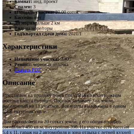
Комнат:
инд. проект
Спален:
3
Площадь участка:
20.00 соток
Бассейн:
нет
До моря:
дальше 2 км
Вид:
на море/горы
Год/квартал сдачи дома:
2021/1
Характеристики
Назначение участка:
ИЖС
Ремонт:
черновая отделка
Скачать PDF
Описание
Предлагаем на продажу дом в стиле Hi-tech в коттеджном
поселке класса Premium. Поселок занимает 2 га земли,
поделенный на 13 участков. Все виллы выдержаны в одном
архитектурном стиле.
Дом расположен на 20 сотках земли, а его общая площадь
составляет 450 кв.м, внутренняя-390. На участке есть бассейн
5,4 х 11, гараж на 2 автомобиля и зона отдыха с летней кухней