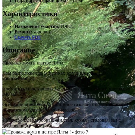
Год/квартал сдачи дома:
2012/4
Характеристики
Назначение участка:
ИЖС
Ремонт:
хороший
Скачать PDF
Описание
Продажа дома в центре Ялты.
Дом расположен на 9.5 сотках земли(в частной
собственности).
Состоит из просторного 3-х этажного дома, общей площадью
440 м2
Основной дом имеет: автономное газовое отопление, полы с
подогревом, центральный пылесос.
1 этаж: хол, гардеробная, сан.узел, кухня - столовая, зал с
действующим камином,