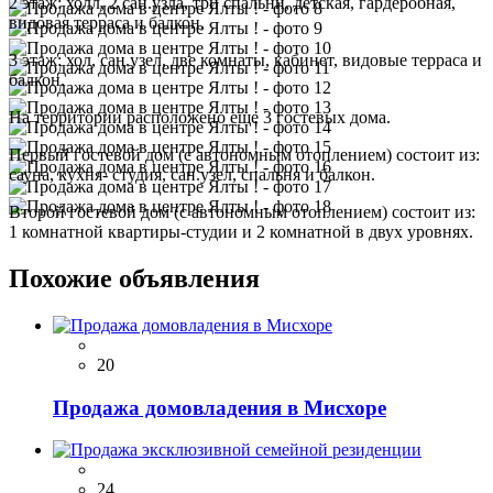
2 этаж: холл, 2 сан.узла, три спальни, детская, гардеробная,
видовая терраса и балкон,
3 этаж: хол, сан.узел, две комнаты, кабинет, видовые терраса и
балкон.
На территории расположено еще 3 гостевых дома.
Первый гостевой дом (с автономным отоплением) состоит из:
сауна, кухня- студия, сан.узел, спальня и балкон.
Второй гостевой дом (с автономным отоплением) состоит из:
1 комнатной квартиры-студии и 2 комнатной в двух уровнях.
Похожие объявления
20
Продажа домовладения в Мисхоре
24