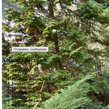
Алёна Селенист
+7 978 841 88 87
Отправить сообщение
Характеристики
Этажей:
3
Лифт:
нет
Площадь общая:
440.0 м²
Комнат:
5 и более комнат
Спален:
10
Площадь участка:
9.50 соток
Бассейн:
да
До моря:
до 2 км
Вид:
на горы