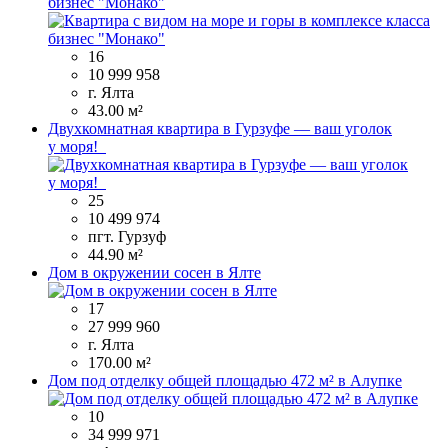
бизнес "Монако"
16
10 999 958
г. Ялта
43.00 м²
Двухкомнатная квартира в Гурзуфе — ваш уголок
у моря!
25
10 499 974
пгт. Гурзуф
44.90 м²
Дом в окружении сосен в Ялте
17
27 999 960
г. Ялта
170.00 м²
Дом под отделку общей площадью 472 м² в Алупке
10
34 999 971