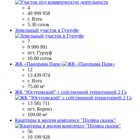
4
49 999 958
г. Ялта
5.30 соток
Земельный участок в Гурзуфе
7
9 999 991
пгт. Гурзуф
10.00 соток
ЖК «Панорама Парк»
12
13 439 974
г. Ялта
75.00 м²
ЖК "Юсуповский" с собственной территорией 2 Га
13 581 711
пгт. Кореиз
109.00 м²
Квартиры в жилом комплексе "Поляна сказок"
56
19 199 928