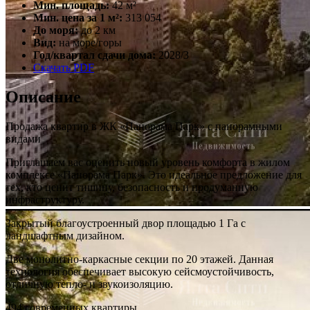
Мин. площадь:
42 м²
Мин. цена за 1 м²:
313 054
До моря:
до 2 км
Вид:
на море/горы
Год/квартал сдачи дома:
2028/3
Скачать PDF
Описание
Продажа квартир в ЖК «Панорама Парк» с панорамными
видами
Приглашаем вас оценить новый уровень комфорта в жилом
комплексе «Панорама Парк». Это идеальное предложение для
тех, кто ценит тишину, безопасность и продуманную
инфраструктуру.
Закрытый благоустроенный двор площадью 1 Га с
ландшафтным дизайном.
Две монолитно-каркасные секции по 20 этажей. Данная
технология обеспечивает высокую сейсмоустойчивость,
отличную тепло- и звукоизоляцию.
494 современных квартиры.