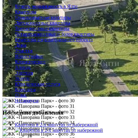
Купить недвижимость в Ялте
Квартиры
Однокомнатные квартиры
Двухкомнатные квартиры
Трехкомнатные квартиры
Четырехкомнатные и более квартиры
Квартиры индивидуального проекта
Дома
Участки
Новостройки
Коммерческие
Аренда
Элитная
Услуги
Юридические услуги
Контакты
О нас
Нотариусы
Последние добавления
Квартира в 2-х минутах от набережной
10