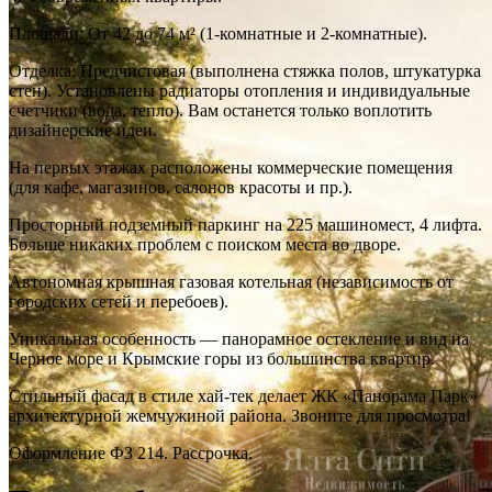
Площади: От 42 до 74 м² (1-комнатные и 2-комнатные).
Отделка: Предчистовая (выполнена стяжка полов, штукатурка
стен). Установлены радиаторы отопления и индивидуальные
счетчики (вода, тепло). Вам останется только воплотить
дизайнерские идеи.
На первых этажах расположены коммерческие помещения
(для кафе, магазинов, салонов красоты и пр.).
Просторный подземный паркинг на 225 машиномест, 4 лифта.
Больше никаких проблем с поиском места во дворе.
Автономная крышная газовая котельная (независимость от
городских сетей и перебоев).
Уникальная особенность — панорамное остекление и вид на
Черное море и Крымские горы из большинства квартир.
Стильный фасад в стиле хай-тек делает ЖК «Панорама Парк»
архитектурной жемчужиной района. Звоните для просмотра!
Оформление ФЗ 214. Рассрочка.