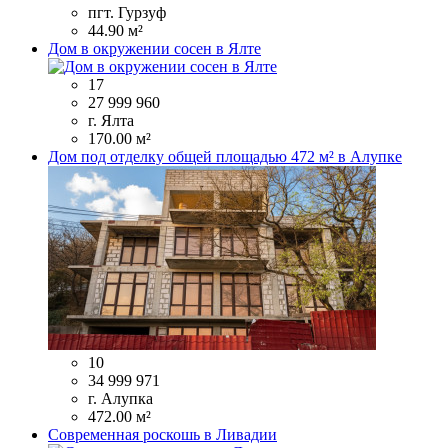
пгт. Гурзуф
44.90 м²
Дом в окружении сосен в Ялте
17
27 999 960
г. Ялта
170.00 м²
Дом под отделку общей площадью 472 м² в Алупке
10
34 999 971
г. Алупка
472.00 м²
Современная роскошь в Ливадии