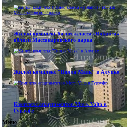
23
Жилой комплекс бизнес-класса «Botanica»
вблизи Массандровского парка
20
Жилой комплекс "Вилла Маяк" в Алупке
16
Комплекс апартаментов More. Yalta в
Гурзуфе
Меню