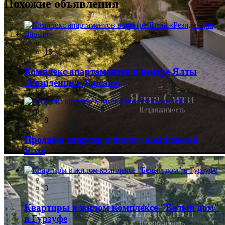
Похожие объявления
15
Комплекс апартаментов в центре Ялты
«Резиденция Дарсан»
8
Продажа квартир в жилом комплексе в
Ялте
3
Квартиры в жилом комплексе "Белый дом"
в Гурзуфе