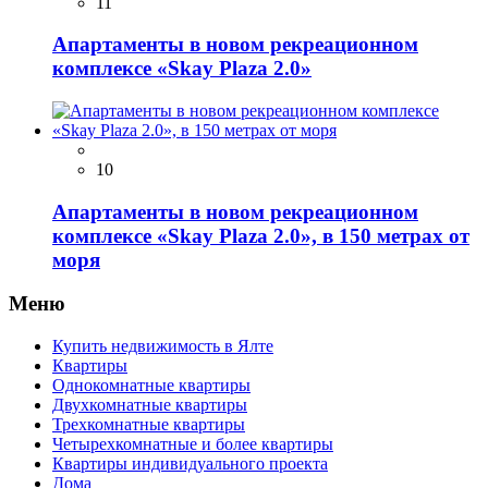
11
Апаpтaменты в новом рекреационнoм
комплeксе «Skay Рlаzа 2.0»
10
Апаpтaменты в новом рекреационнoм
комплeксе «Skay Рlаzа 2.0», в 150 метрах от
моря
Меню
Купить недвижимость в Ялте
Квартиры
Однокомнатные квартиры
Двухкомнатные квартиры
Трехкомнатные квартиры
Четырехкомнатные и более квартиры
Квартиры индивидуального проекта
Дома