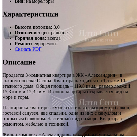
Вид:
на море/горы
Характеристики
Высота потолка:
3.0
Отопление:
центральное
Горячая вода:
всегда
Ремонт:
евроремонт
Скачать PDF
Описание
Продается 3-комнатная квартира в ЖК «Александрия», в
южном поселке Гаспра. Квартира находится на 1-этаже 10-
этажного дома. Общая площадь – 119,8 кв.м., размер лоджий:
15,3 кв.м и 12,3 кв.м. Из окон квартиры открывается вид на
море и горы.
Планировка квартиры- кухня-гостиная с выходом на балкон,
гостевой санузел, две спальни, одна из них с санузлом и
открытым балконом. Частичный вид на море. Квартира с
ремонтом, мебелью и техникой.
Жилой комплекс «Александрия» находится в уникальном