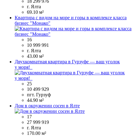
18 299 976
г. Ялта
69.10 м²
Квартира с видом на море и горы в комплексе класса
бизнес "Монако"
16
10 999 991
г. Ялта
43.00 м²
Двухкомнатная квартира в Гурзуфе — ваш уголок
у моря!
25
10 499 929
пгт. Гурзуф
44.90 м²
Дом в окружении сосен в Ялте
17
27 999 919
г. Ялта
170.00 м²