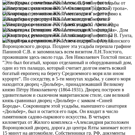
месте Крыма с лечебным климатом. В 5 минутах ходьбы от
жилого комплекса начинается «Солнечная (Царская) тропа».
Она проходит по живописной местности и ведет прямо к
Ливадийскому дворцу. Название жилого комплекса
«Александрия» связано с историей усадьбы Александра
Николаевича Голицына «Романтическая Александрия». Дом
строился под руководством английского архитектора В. Гунта,
который также принимал участие в постройке Алупкинского
Воронцовского дворца. Позднее эта усадьба перешла графине
Паниной С.В. и запомнилась всем визитом Л.Н.Толстого,
прожившим здесь около года. Лев Николаевич Толстой писал:
"Это был богатый, хорошо отделанный и оборудованный дом,
один из тех палаццо, который считает долгом иметь всякий
богатый европеец на берегу Средиземного моря или ином
курорте". По соседству, в 5-ти минутах ходьбы, у самого моря
находится дворец «Дюльбер», принадлежавший Великому
князю Пётру Никола́евичу (1864-1931). Дворец построен в
удивительном и сказочном мавританском стиле, сам великий
князь сравнивал дворец «Дюльбер» с замком «Синей
Бороды». Сокровищем этой усадьбы, нынешнего санатория
«Дюльбер», был и остается его парк. Он входит в число
памятников садово-паркового искусства. В четырех
километрах от Жилого комплекса «Александрия расположен
Воронцовский дворец, дорога до центра Ялты занимает всего
15 минут на автомобиле. Собственники гр. РФ, документы