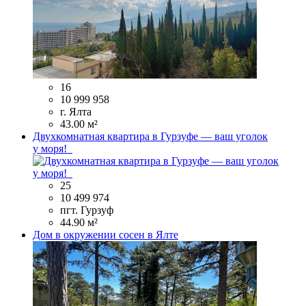
16
10 999 958
г. Ялта
43.00 м²
Двухкомнатная квартира в Гурзуфе — ваш уголок
у моря!
25
10 499 974
пгт. Гурзуф
44.90 м²
Дом в окружении сосен в Ялте