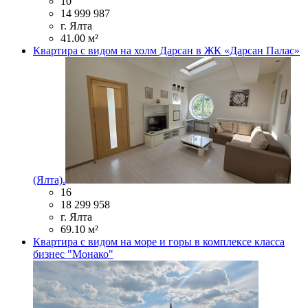
10
14 999 987
г. Ялта
41.00 м²
Квартира с видом на холм Дарсан в ЖК «Дарсан Палас»
(Ялта).
16
18 299 958
г. Ялта
69.10 м²
Квартира с видом на море и горы в комплексе класса
бизнес "Монако"