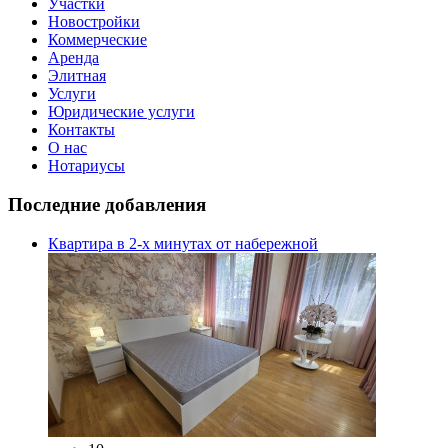
Участки
Новостройки
Коммерческие
Аренда
Элитная
Услуги
Юридические услуги
Контакты
О нас
Нотариусы
Последние добавления
Квартира в 2-х минутах от набережной