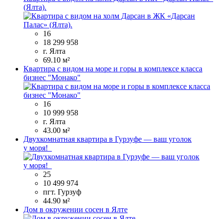
(Ялта).
16
18 299 958
г. Ялта
69.10 м²
Квартира с видом на море и горы в комплексе класса
бизнес "Монако"
16
10 999 958
г. Ялта
43.00 м²
Двухкомнатная квартира в Гурзуфе — ваш уголок
у моря!
25
10 499 974
пгт. Гурзуф
44.90 м²
Дом в окружении сосен в Ялте