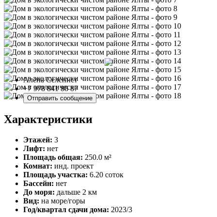
Алёна Селенист
+7 978 841 88 87
Отправить сообщение
Характеристики
Этажей:
3
Лифт:
нет
Площадь общая:
250.0 м²
Комнат:
инд. проект
Площадь участка:
6.20 соток
Бассейн:
нет
До моря:
дальше 2 км
Вид:
на море/горы
Год/квартал сдачи дома:
2023/3