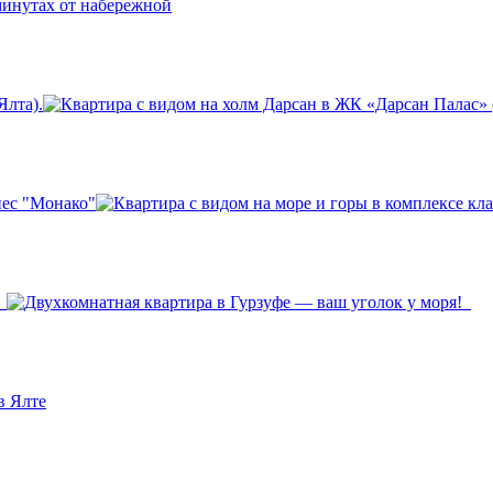
Ялта).
нес "Монако"
!