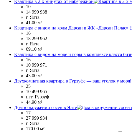
Квартира в 2-х минутах от набережной
10
14 999 938
г. Ялта
41.00 м²
Квартира с видом на холм Дарсан в ЖК «Дарсан Палас» (
16
18 299 962
г. Ялта
69.10 м²
Квартира с видом на море и горы в комплексе класса биз
16
10 999 971
г. Ялта
43.00 м²
Двухкомнатная квартира в Гурзуфе — ваш уголок у моря
25
10 499 965
пгт. Гурзуф
44.90 м²
Дом в окружении сосен в Ялте
17
27 999 934
г. Ялта
170.00 м²