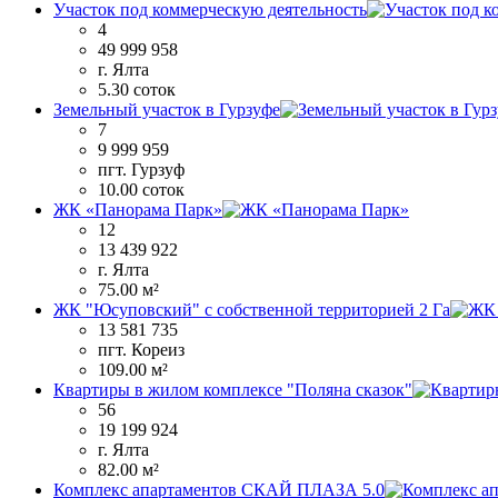
Участок под коммерческую деятельность
4
49 999 958
г. Ялта
5.30 соток
Земельный участок в Гурзуфе
7
9 999 959
пгт. Гурзуф
10.00 соток
ЖК «Панорама Парк»
12
13 439 922
г. Ялта
75.00 м²
ЖК "Юсуповский" с собственной территорией 2 Га
13 581 735
пгт. Кореиз
109.00 м²
Квартиры в жилом комплексе "Поляна сказок"
56
19 199 924
г. Ялта
82.00 м²
Комплекс апартаментов СКАЙ ПЛАЗА 5.0