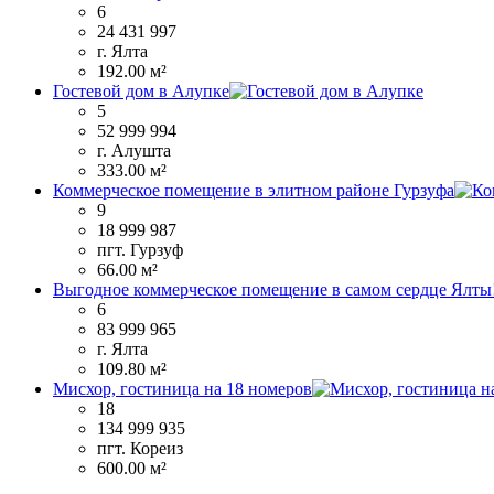
6
24 431 997
г. Ялта
192.00 м²
Гостевой дом в Алупке
5
52 999 994
г. Алушта
333.00 м²
Коммерческое помещение в элитном районе Гурзуфа
9
18 999 987
пгт. Гурзуф
66.00 м²
Выгодное коммерческое помещение в самом сердце Ялты
6
83 999 965
г. Ялта
109.80 м²
Мисхор, гостиница на 18 номеров
18
134 999 935
пгт. Кореиз
600.00 м²