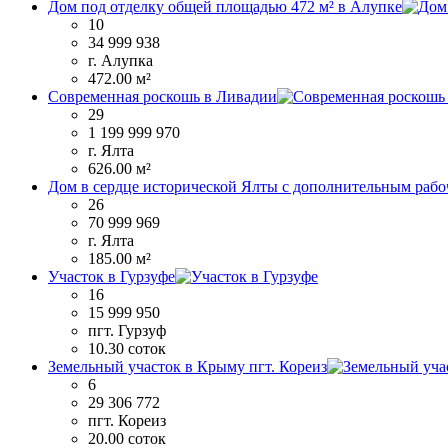
Дом под отделку общей площадью 472 м² в Алупке
10
34 999 938
г. Алупка
472.00 м²
Современная роскошь в Ливадии
29
1 199 999 970
г. Ялта
626.00 м²
Дом в сердце исторической Ялты с дополнительным рабо
26
70 999 969
г. Ялта
185.00 м²
Участок в Гурзуфе
16
15 999 950
пгт. Гурзуф
10.30 соток
Земельный участок в Крыму пгт. Кореиз
6
29 306 772
пгт. Кореиз
20.00 соток